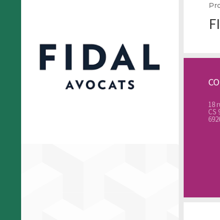
Pro
F
C
18 r
CS 
692