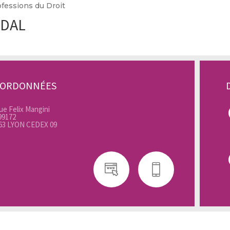
fessions du Droit
IDAL
OORDONNÉES
ue Felix Mangini
99172
63 LYON CEDEX 09