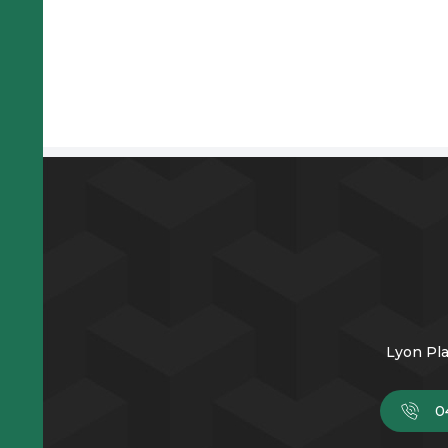
Lyon Pla
0