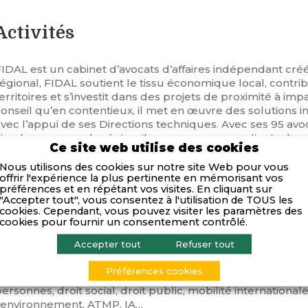
Activités
FIDAL est un cabinet d’avocats d’affaires indépendant cré
régional, FIDAL soutient le tissu économique local, cont
erritoires et s’investit dans des projets de proximité à impa
conseil qu’en contentieux, il met en œuvre des solutions 
vec l’appui de ses Directions techniques. Avec ses 95 avoc
inq bureaux sur la région, il accompagne ses clients dans
Ce site web utilise des cookies
s’appuyant sur les réseaux WTS Global et Unyer.
Nous utilisons des cookies sur notre site Web pour vous
offrir l'expérience la plus pertinente en mémorisant vos
Compétences
préférences et en répétant vos visites. En cliquant sur
"Accepter tout", vous consentez à l'utilisation de TOUS les
cookies. Cependant, vous pouvez visiter les paramètres des
Domaines d’expertises :
cookies pour fournir un consentement contrôlé.
Accepter tout
Refuser tout
usions-acquisitions, transmissions d’entreprises, droit pat
nternational, droit des contrats, concurrence – distributio
Préférences cookies
echnologies, propriété intellectuelle, contentieux, arbitrag
ersonnes, droit social, droit public, mobilité internationale
l’environnement, ATMP, IA…