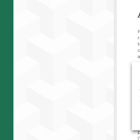
t
a
c
F
i
t
p