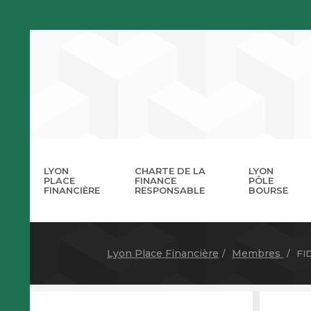
LYON
CHARTE DE LA
LYON
PLACE
FINANCE
PÔLE
FINANCIÈRE
RESPONSABLE
BOURSE
La 
A
Lyon Place Financière
Membres
FI