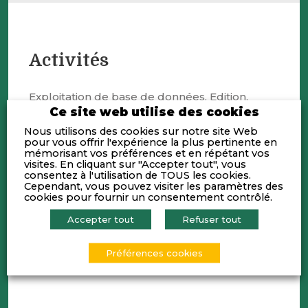
Activités
Exploitation de base de données. Edition,
publication, diffusion, d’actualités
Ce site web utilise des cookies
économiques en France.
Nous utilisons des cookies sur notre site Web
pour vous offrir l'expérience la plus pertinente en
mémorisant vos préférences et en répétant vos
Newsletters économique (7 régions ),
visites. En cliquant sur "Accepter tout", vous
solutions de Vielles commerciales et
consentez à l'utilisation de TOUS les cookies.
stratégiques, surveillance de
Cependant, vous pouvez visiter les paramètres des
portefeuilles …
cookies pour fournir un consentement contrôlé.
Accepter tout
Refuser tout
Une information économique
synthétique et exhaustive essentielle au
développement et pilotage de
Préférences cookies
l’entreprise