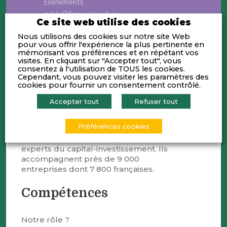
Evénements
m.lelu@franceinvest.eu
Ce site web utilise des cookies
Nous utilisons des cookies sur notre site Web
pour vous offrir l'expérience la plus pertinente en
mémorisant vos préférences et en répétant vos
visites. En cliquant sur "Accepter tout", vous
consentez à l'utilisation de TOUS les cookies.
Cependant, vous pouvez visiter les paramètres des
Activités
cookies pour fournir un consentement contrôlé.
Accepter tout
Refuser tout
France Invest, ce sont plus de 450
sociétés de gestion et 190 sociétés de
Préférences cookies
conseil adhérentes qui forment une
communauté de 7 500 professionnels et
experts du capital-investissement. Ils
accompagnent près de 9 000
entreprises dont 7 800 françaises.
Compétences
Notre rôle ?