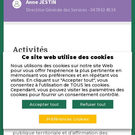
Anne JESTIN
Directrice Générale des Services - 04 78 63 49 34
Activités
Ce site web utilise des cookies
Nous utilisons des cookies sur notre site Web
– Collectivité Territoriale
pour vous offrir l'expérience la plus pertinente en
mémorisant vos préférences et en répétant vos
– Etablissement public de coopération
visites. En cliquant sur "Accepter tout", vous
intercommunale
consentez à l'utilisation de TOUS les cookies.
Cependant, vous pouvez visiter les paramètres des
cookies pour fournir un consentement contrôlé.
Compétences
Accepter tout
Refuser tout
La Métropole de Lyon est née le
Préférences cookies
1er janvier 2015, par la loi du 27 juillet
2014 de modernisation de l’action
publique territoriale et d’affirmation des