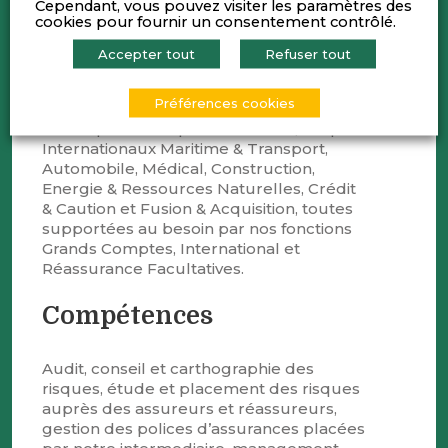
Cependant, vous pouvez visiter les paramètres des
PME&PMI, ETI et Grands Comptes.
cookies pour fournir un consentement contrôlé.
Au-delà de notre offre de courtage
d’assurance en Dommages,
Accepter tout
Refuser tout
Responsabilité Civile et Protection
Sociale, nous mettons à disposition de
Préférences cookies
nos clients, une formidable expertise
technique en Risques Financiers, Risques
Internationaux Maritime & Transport,
Automobile, Médical, Construction,
Energie & Ressources Naturelles, Crédit
& Caution et Fusion & Acquisition, toutes
supportées au besoin par nos fonctions
Grands Comptes, International et
Réassurance Facultatives.
Compétences
Audit, conseil et carthographie des
risques, étude et placement des risques
auprès des assureurs et réassureurs,
gestion des polices d’assurances placées