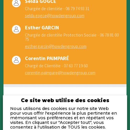
Selda GOGCE
Chargée de clientèle - 06 79 74 93 31
selda.gogce@howdengroup.com
Esther GARCIN
Chargée de clientèle Protection Sociale - 06 78 81 00
75
esther.garcin@howdengroup.com
Corentin PAIMPARÉ
Chargé de Clientèle - 07 63 77 19 60
corentin.paimpare@howdengroup.com
Ce site web utilise des cookies
Nous utilisons des cookies sur notre site Web
Activités
pour vous offrir l'expérience la plus pertinente en
mémorisant vos préférences et en répétant vos
visites. En cliquant sur "Accepter tout", vous
Courtage en assurance pour les
consentez à l'utilisation de TOUS les cookies.