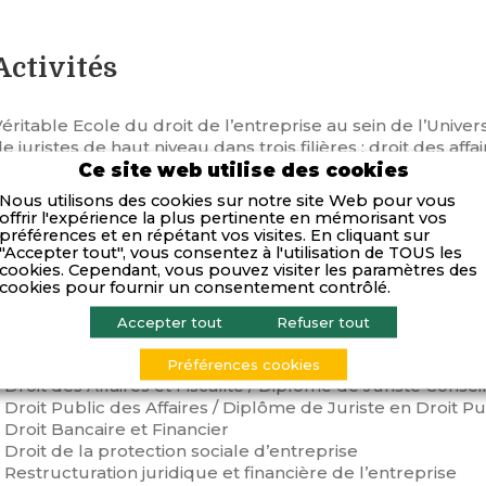
Activités
éritable Ecole du droit de l’entreprise au sein de l’Univers
e juristes de haut niveau dans trois filières : droit des affai
inancier, droit public des affaires. En outre, l’IDEA prop
Ce site web utilise des cookies
iplômante en Master Droit des affaires et fiscalité/DJCE, e
Nous utilisons des cookies sur notre site Web pour vous
elations du travail en Master Fusions-Acquisitions.
offrir l'expérience la plus pertinente en mémorisant vos
préférences et en répétant vos visites. En cliquant sur
"Accepter tout", vous consentez à l'utilisation de TOUS les
Compétences
cookies. Cependant, vous pouvez visiter les paramètres des
cookies pour fournir un consentement contrôlé.
L’IDEA délivre des masters professionnalisants d’excellen
Accepter tout
Refuser tout
universitaires de renom que par des praticiens hautement
’intervention.
Préférences cookies
 Droit des Affaires et Fiscalité / Diplôme de Juriste Conse
 Droit Public des Affaires / Diplôme de Juriste en Droit Pu
 Droit Bancaire et Financier
 Droit de la protection sociale d’entreprise
 Restructuration juridique et financière de l’entreprise