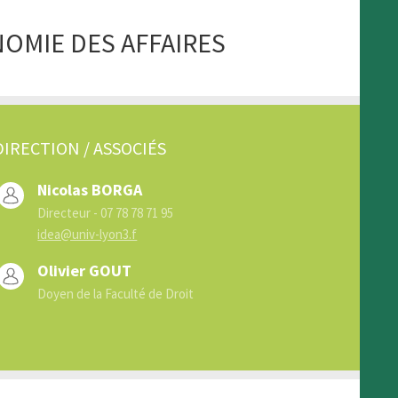
NOMIE DES AFFAIRES
DIRECTION / ASSOCIÉS
Nicolas BORGA
Directeur - 07 78 78 71 95
idea@univ-lyon3.f
Olivier GOUT
Doyen de la Faculté de Droit