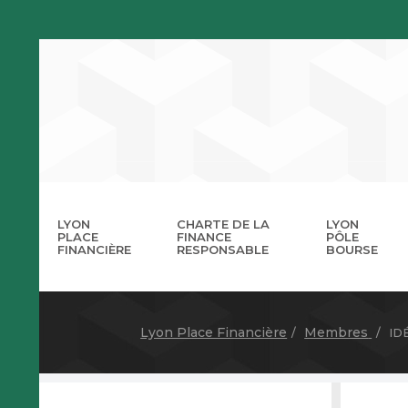
LYON
CHARTE DE LA
LYON
PLACE
FINANCE
PÔLE
FINANCIÈRE
RESPONSABLE
BOURSE
La 
A
Lyon Place Financière
Membres
ID