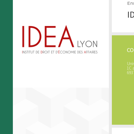
En
I
C
Uni
1C 
693