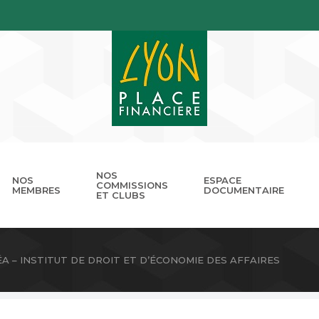
NOS
NOS
ESPACE
COMMISSIONS
MEMBRES
DOCUMENTAIRE
ET CLUBS
gouvernance
nnuaire
Présentation
Devenir membre
Les missions
Les RDV de LPB
Club Cordélia
Le réseau des Places Financ
Le Forum LPB
Photothèq
ÉA – INSTITUT DE DROIT ET D’ÉCONOMIE DES AFFAIRES