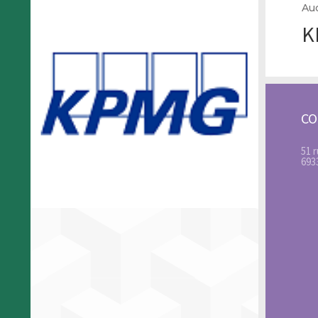
Au
K
C
51 
693