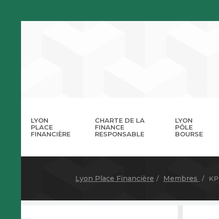
LYON
CHARTE DE LA
LYON
PLACE
FINANCE
PÔLE
FINANCIÈRE
RESPONSABLE
BOURSE
La 
A
Lyon Place Financière
Membres
KP