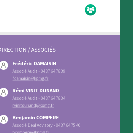
DIRECTION / ASSOCIÉS
Frédéric DAMAISIN
Associé Audit - 04 37 64 76 39
fdamaisin@kpmg.fr
Rémi VINIT DUNAND
Associé Audit - 04 37 64 76 34
rvinitdunand@kpmg.fr
Benjamin COMPERE
Associé Deal Advisory - 04 37 64 75 40
bcompere@kpmg.fr