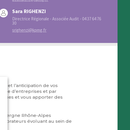
Sara RIGHENZI
Directrice Régionale - Associée Audit - 04 37 64 76
30
srighenzi@kpmg.fr
e et l’anticipation de vos
ogie d’entreprises et par
atiques et vous apporter des
n Auvergne Rhône-Alpes
aborateurs évoluant au sein de