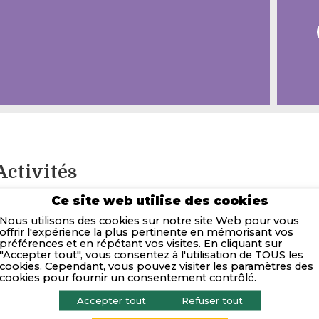
Activités
Ce site web utilise des cookies
iers de confiance, engagés dans l’excellence opérationnell
Nous utilisons des cookies sur notre site Web pour vous
njeux, nos professionnels KPMG sont spécialisés par typol
offrir l'expérience la plus pertinente en mémorisant vos
secteur d’activité pour être au plus près de vos problém
préférences et en répétant vos visites. En cliquant sur
réponses sur-mesure.
"Accepter tout", vous consentez à l'utilisation de TOUS les
cookies. Cependant, vous pouvez visiter les paramètres des
cookies pour fournir un consentement contrôlé.
KPMG bénéficie d’un maillage territorial dense en régio
Bourgogne Franche-Comté qui regroupe plus de 450 coll
Accepter tout
Refuser tout
7 bureaux de proximité.