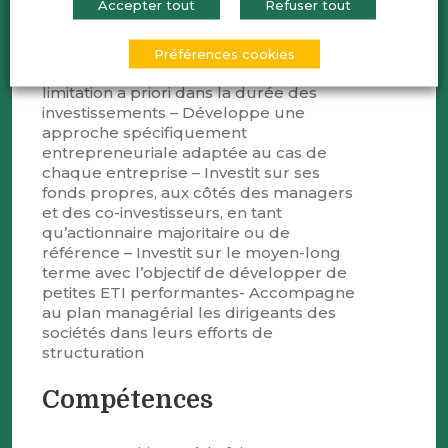
Accepter tout
Refuser tout
MFGI accompagne depuis 30 ans le
développement et la reprise de PME en
France entière – Accompagne les
Préférences cookies
entreprises sur le long terme, sans
limitation a priori dans la durée des
investissements – Développe une
approche spécifiquement
entrepreneuriale adaptée au cas de
chaque entreprise – Investit sur ses
fonds propres, aux côtés des managers
et des co-investisseurs, en tant
qu’actionnaire majoritaire ou de
référence – Investit sur le moyen-long
terme avec l’objectif de développer de
petites ETI performantes- Accompagne
au plan managérial les dirigeants des
sociétés dans leurs efforts de
structuration
Compétences