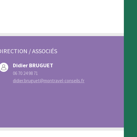
DIRECTION / ASSOCIÉS
Didier BRUGUET
06 70 24 98 71
didier.bruguet@montravel-conseils.fr