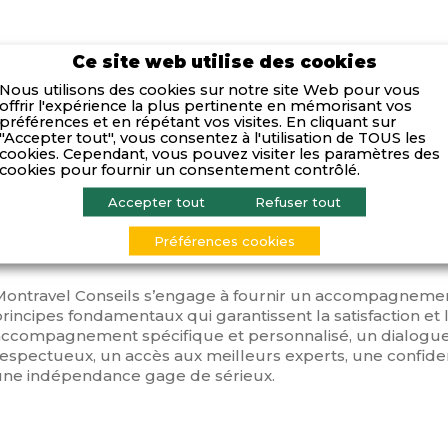
Activités
Ce site web utilise des cookies
Nous utilisons des cookies sur notre site Web pour vous
offrir l'expérience la plus pertinente en mémorisant vos
La mission de Montravel Conseils est d’accompagner les d
préférences et en répétant vos visites. En cliquant sur
eurs réflexions stratégiques et leurs défis financiers. Elle
"Accepter tout", vous consentez à l'utilisation de TOUS les
cookies. Cependant, vous pouvez visiter les paramètres des
ruciale de la gestion d’entreprise : analyse du panorama b
cookies pour fournir un consentement contrôlé.
recherche de financements adaptés, restructuration de la d
vos démarches de levée de fonds auprès d’investisseurs.
Accepter tout
Refuser tout
Compétences
Préférences cookies
Montravel Conseils s’engage à fournir un accompagnement
rincipes fondamentaux qui garantissent la satisfaction et l
accompagnement spécifique et personnalisé, un dialogue 
espectueux, un accès aux meilleurs experts, une confidenti
une indépendance gage de sérieux.