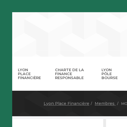
LYON
CHARTE DE LA
LYON
PLACE
FINANCE
PÔLE
FINANCIÈRE
RESPONSABLE
BOURSE
La 
A
Lyon Place Financière
Membres
MO