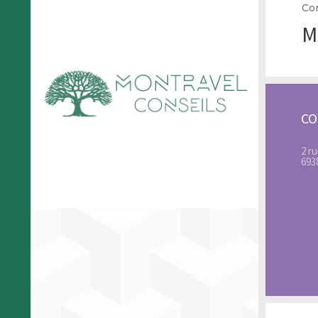
Con
M
C
2 r
693