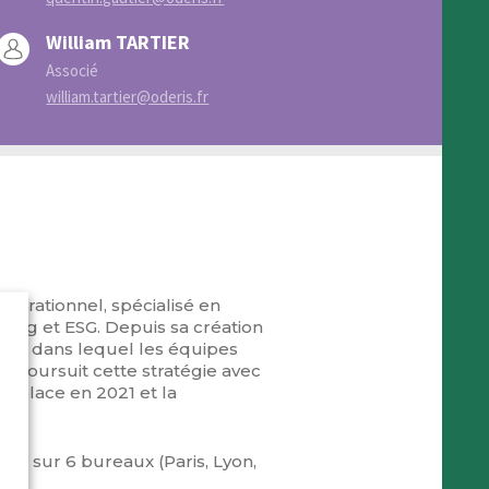
William TARTIER
Associé
william.tartier@oderis.fr
opérationnel, spécialisé en
uring et ESG. Depuis sa création
aine dans lequel les équipes
 poursuit cette stratégie avec
en place en 2021 et la
is sur 6 bureaux (Paris, Lyon,