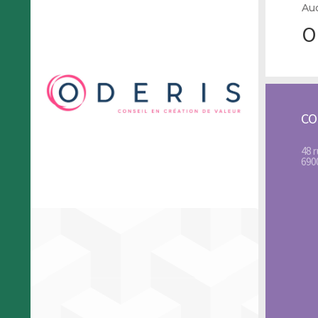
Au
O
C
48 
690