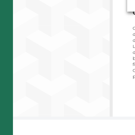
O
d
d
d
f