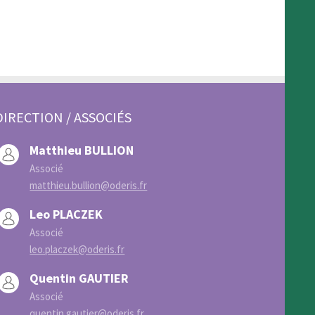
DIRECTION / ASSOCIÉS
Matthieu BULLION
Associé
matthieu.bullion@oderis.fr
Leo PLACZEK
Associé
leo.placzek@oderis.fr
Quentin GAUTIER
Associé
quentin.gautier@oderis.fr