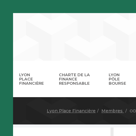
LYON
CHARTE DE LA
LYON
PLACE
FINANCE
PÔLE
FINANCIÈRE
RESPONSABLE
BOURSE
La 
A
Lyon Place Financière
Membres
OD