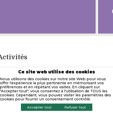
Activités
deris est un cabinet indépendant de conseil financier et 
Ce site web utilise des cookies
ransaction Services, Transformation, Évaluation, Restruct
Nous utilisons des cookies sur notre site Web pour vous
en 2006, Oderis défend son statut de cabinet à taille hum
offrir l'expérience la plus pertinente en mémorisant vos
sont au cœur de la stratégie de développement. Le cabinet
préférences et en répétant vos visites. En cliquant sur
es initiatives innovantes comme l’actionnariat salarié mis 
"Accepter tout", vous consentez à l'utilisation de TOUS les
cookies. Cependant, vous pouvez visiter les paramètres des
articipation active des équipes à la vie du cabinet.
cookies pour fournir un consentement contrôlé.
Oderis compte à fin 2024 près de 200 collaborateurs répart
Accepter tout
Refuser tout
Bordeaux, Nantes, Rennes et Madrid).