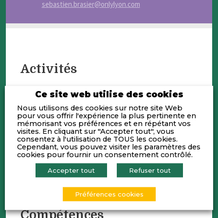
sebastien.brasier@onlylyon.com
Activités
Ce site web utilise des cookies
ONLYLYON & CO (anciennement Aderly)
est une association à but non lucratif
Nous utilisons des cookies sur notre site Web
créée en 1974, réunissant les principales
pour vous offrir l'expérience la plus pertinente en
mémorisant vos préférences et en répétant vos
collectivités et institutions économiques
visites. En cliquant sur "Accepter tout", vous
du territoire et coprésidée par la
consentez à l'utilisation de TOUS les cookies.
Métropole de Lyon et la CCI Lyon
Cependant, vous pouvez visiter les paramètres des
Métropole Saint-Étienne Roanne. Elle
cookies pour fournir un consentement contrôlé.
pilote 2 programmes : l’activité
Accepter tout
Refuser tout
d’attractivité économique sous le nom
ONLYLYON Invest et la démarche de
marketing territorial ONLYLYON.
Préférences cookies
Compétences