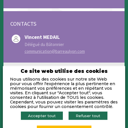
CONTACTS
Vincent MEDAIL
Délégué du Bâtonnier
communication@barreaulyon.com
Ce site web utilise des cookies
Nous utilisons des cookies sur notre site Web
pour vous offrir l'expérience la plus pertinente en
Activités
mémorisant vos préférences et en répétant vos
visites. En cliquant sur "Accepter tout", vous
consentez à l'utilisation de TOUS les cookies.
Cependant, vous pouvez visiter les paramètres des
L’avocat est le spécialiste du droit : il est
cookies pour fournir un consentement contrôlé.
votre premier conseil et votre premier
défenseur. Que vous soyez travailleur
Accepter tout
Refuser tout
indépendant, profession libérale,
représentant d’association, porteur de