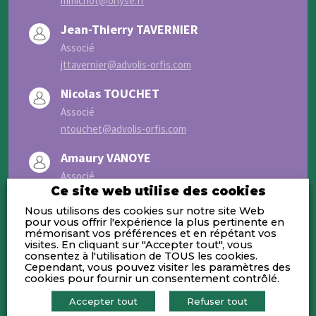
mmichot@orlyse.fr
Jean-Thierry TAVERNIER
Associé
jttavernier@advolis-orfis.com
Nicolas TOUCHET
Associé
ntouchet@advolis-orfis.com
Amaury VANOYE
Associé
Ce site web utilise des cookies
avanoye@advolis-orfis.com
Nous utilisons des cookies sur notre site Web
Xavier BARADAT
pour vous offrir l'expérience la plus pertinente en
mémorisant vos préférences et en répétant vos
Associé
visites. En cliquant sur "Accepter tout", vous
consentez à l'utilisation de TOUS les cookies.
xbaradat@advolis-orfis.com
Cependant, vous pouvez visiter les paramètres des
cookies pour fournir un consentement contrôlé.
Rémi DEMEURE
Accepter tout
Refuser tout
Associé