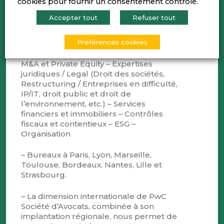
cookies pour fournir un consentement contrôlé.
Compétences
Accepter tout
Refuser tout
– Gestion et stratégie fiscale de
Préférences cookies
l’entreprise – Prix de transfert et fiscalité
internationale – TVA et taxes indirectes –
M&A et Private Equity – Expertises
juridiques / Legal (Droit des sociétés,
Restructuring / Entreprises en difficulté,
IP/IT, droit public et droit de
l’environnement, etc.) – Services
financiers et immobiliers – Contrôles
fiscaux et contentieux – ESG –
Organisation
– Bureaux à Paris, Lyon, Marseille,
Toulouse, Bordeaux, Nantes, Lille et
Strasbourg.
– La dimension internationale de PwC
Société d’Avocats, combinée à son
implantation régionale, nous permet de