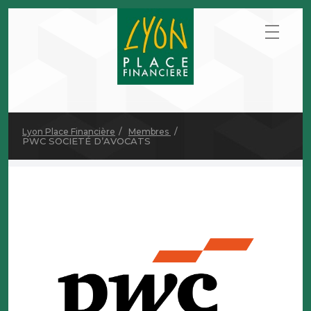
Lyon Place Financière
Membres
PWC SOCIETÉ D’AVOCATS