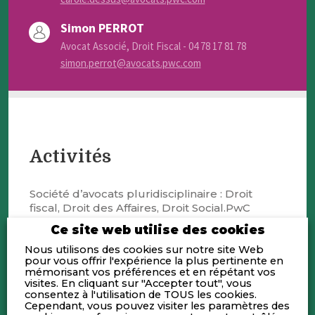
Simon PERROT
Avocat Associé, Droit Fiscal - 04 78 17 81 78
simon.perrot@avocats.pwc.com
Activités
Société d’avocats pluridisciplinaire : Droit
fiscal, Droit des Affaires, Droit Social.PwC
Société d’Avocats est, en France, la
Ce site web utilise des cookies
société d’avocats membre du réseau
Nous utilisons des cookies sur notre site Web
international PwC, présent dans plus de
pour vous offrir l'expérience la plus pertinente en
150 pays et fédéré par des valeurs
mémorisant vos préférences et en répétant vos
partagées par l’ensemble de ses
visites. En cliquant sur "Accepter tout", vous
membres.
consentez à l'utilisation de TOUS les cookies.
Cependant, vous pouvez visiter les paramètres des