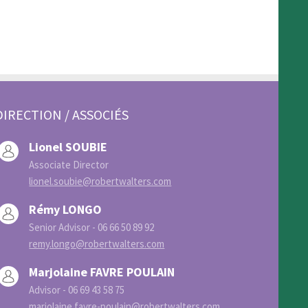
DIRECTION / ASSOCIÉS
Lionel SOUBIE
Associate Director
lionel.soubie@robertwalters.com
Rémy LONGO
Senior Advisor - 06 66 50 89 92
remy.longo@robertwalters.com
Marjolaine FAVRE POULAIN
Advisor - 06 69 43 58 75
marjolaine.favre-poulain@robertwalters.com