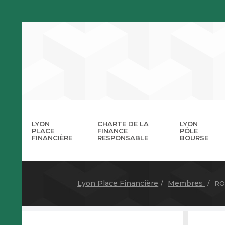
LYON
CHARTE DE LA
LYON
PLACE
FINANCE
PÔLE
FINANCIÈRE
RESPONSABLE
BOURSE
La 
A
Lyon Place Financière
Membres
RO