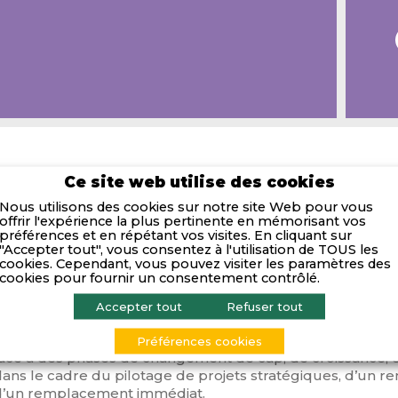
Ce site web utilise des cookies
Activités
Nous utilisons des cookies sur notre site Web pour vous
offrir l'expérience la plus pertinente en mémorisant vos
préférences et en répétant vos visites. En cliquant sur
Leader européen du management de transition, Robert 
"Accepter tout", vous consentez à l'utilisation de TOUS les
cookies. Cependant, vous pouvez visiter les paramètres des
ntreprises dans leurs transformations et les dirigeants d
cookies pour fournir un consentement contrôlé.
rojets d’avenir, en mettant à leur disposition des top ma
expérimentés pour répondre à leurs enjeux spécifiques.
Accepter tout
Refuser tout
epuis plus de 20 ans, le cabinet apporte une solution flex
Préférences cookies
ace à des phases de changement de cap, de croissance, de 
dans le cadre du pilotage de projets stratégiques, d’un
d’un remplacement immédiat.