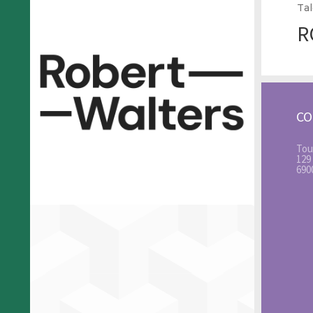
Tal
R
C
Tou
129
690