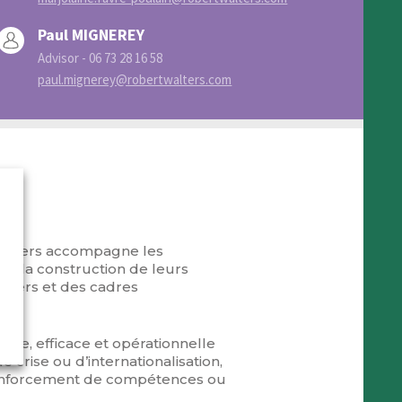
Paul MIGNEREY
Advisor - 06 73 28 16 58
paul.mignerey@robertwalters.com
Walters accompagne les
ans la construction de leurs
nagers et des cadres
ible, efficace et opérationnelle
crise ou d’internationalisation,
 renforcement de compétences ou