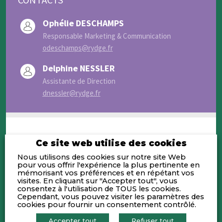
Ophélie DESCHAMPS
Responsable Marketing & Communication
odeschamps@rydge.fr
Delphine NESSLER
Assistante de Direction
dnessler@rydge.fr
Ce site web utilise des cookies
Activités
Nous utilisons des cookies sur notre site Web
pour vous offrir l'expérience la plus pertinente en
mémorisant vos préférences et en répétant vos
visites. En cliquant sur "Accepter tout", vous
Profondément ancré en France comme
consentez à l'utilisation de TOUS les cookies.
en attestent nos 200 implantations
Cependant, vous pouvez visiter les paramètres des
cookies pour fournir un consentement contrôlé.
locales, nos 100 000 clients et nos 4 500
collaborateurs, RYDGE Conseil est né de
Accepter tout
Refuser tout