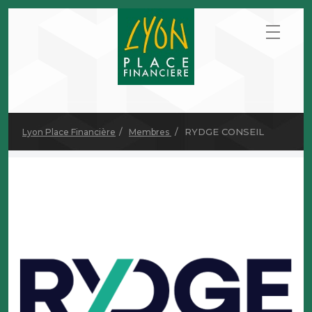
RYDGE CONSEIL
Lyon Place Financière
Membres