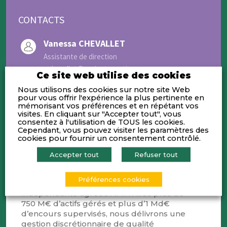
CONTACTS
Vanessa CHEVALLET
Assistante de direction
v.chevallet@sapientagestion.com
Ce site web utilise des cookies
Nous utilisons des cookies sur notre site Web
pour vous offrir l'expérience la plus pertinente en
mémorisant vos préférences et en répétant vos
visites. En cliquant sur "Accepter tout", vous
consentez à l'utilisation de TOUS les cookies.
Cependant, vous pouvez visiter les paramètres des
Activités
cookies pour fournir un consentement contrôlé.
Accepter tout
Refuser tout
Fondée en 2021 à Lyon par des
professionnels du patrimoine, nous
Préférences cookies
sommes une société de gestion
indépendante agréée AMF. Avec plus de
750 M€ d’actifs gérés et plus d’1 Md€
d’encours supervisés, nous délivrons une
gestion discrétionnaire de qualité