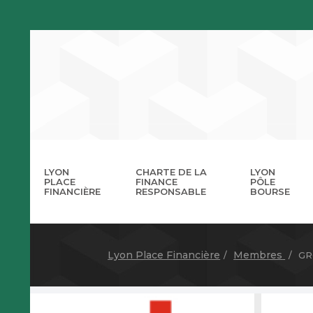
LYON
CHARTE DE LA
LYON
PLACE
FINANCE
PÔLE
FINANCIÈRE
RESPONSABLE
BOURSE
La 
A
Lyon Place Financière
Membres
GR