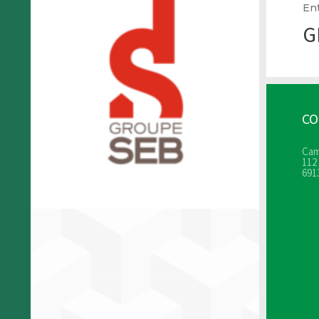
En
G
C
Cam
112
691