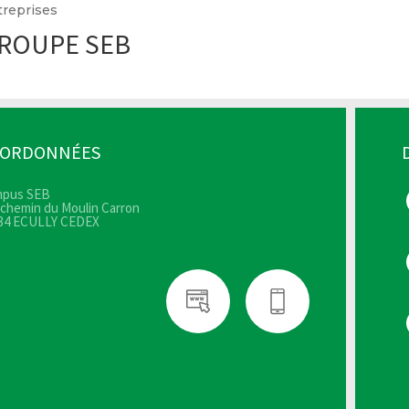
treprises
ROUPE SEB
OORDONNÉES
pus SEB
 chemin du Moulin Carron
34 ECULLY CEDEX