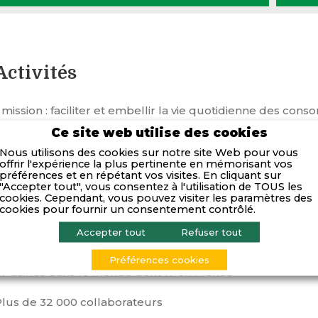
Activités
 mission : faciliter et embellir la vie quotidienne des co
mieux vivre, partout dans le monde.
Ce site web utilise des cookies
Nous utilisons des cookies sur notre site Web pour vous
 univers : Petit électroménager , Articles culinaires et Pr
offrir l'expérience la plus pertinente en mémorisant vos
préférences et en répétant vos visites. En cliquant sur
45 marques : 32 Dumas, Air’T, All-Clad, Ambassade de Bour
"Accepter tout", vous consentez à l'utilisation de TOUS les
cookies. Cependant, vous pouvez visiter les paramètres des
Charvet, Clock, Curtis, Dash, De Buyer, Emsa, Forge Adour
cookies pour fournir un consentement contrôlé.
Krups, Lacanche, Lagostina, La San Marco, Maharaja Whitel
Nordica, Open’Cook, Pacojet, Panex, Pebbly, Rochedo, Rowe
Accepter tout
Refuser tout
chaerer, Scaritech, Seb, Silit, Supor, T-Fal, Tefal, Umco
Préférences cookies
47 usines dans le monde dont 17 en France
Plus de 32 000 collaborateurs