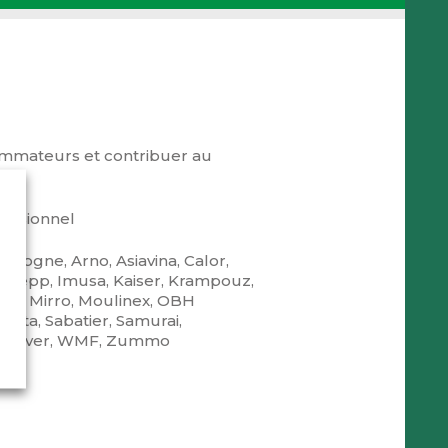
nsommateurs et contribuer au
ofessionnel
gogne, Arno, Asiavina, Calor,
, Hepp, Imusa, Kaiser, Krampouz,
ine, Mirro, Moulinex, OBH
nta, Sabatier, Samurai,
, Wearever, WMF, Zummo