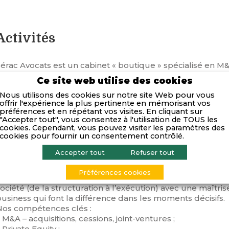
Activités
érac Avocats est un cabinet « boutique » spécialisé en M&A
ociétés, dédié aux opérations stratégiques des entreprene
Ce site web utilise des cookies
Nous intervenons à chaque étape des opérations (acquisiti
Nous utilisons des cookies sur notre site Web pour vous
fonds, management packages, transmissions) avec l’énergi
offrir l'expérience la plus pertinente en mémorisant vos
partenaire pleinement engagé.
préférences et en répétant vos visites. En cliquant sur
otre approche allie rigueur juridique, lecture fine des e
"Accepter tout", vous consentez à l'utilisation de TOUS les
n seul objectif : être le conseil sur lequel compter lorsqu
cookies. Cependant, vous pouvez visiter les paramètres des
cookies pour fournir un consentement contrôlé.
Compétences
Accepter tout
Refuser tout
Préférences cookies
Notre expertise couvre l’ensemble du cycle de vie des op
ociété (de la structuration à l’exécution) avec une maîtri
usiness qui font la différence dans les moments décisifs.
Nos compétences clés :
 M&A – acquisitions, cessions, joint-ventures ;
 Private Equity ;