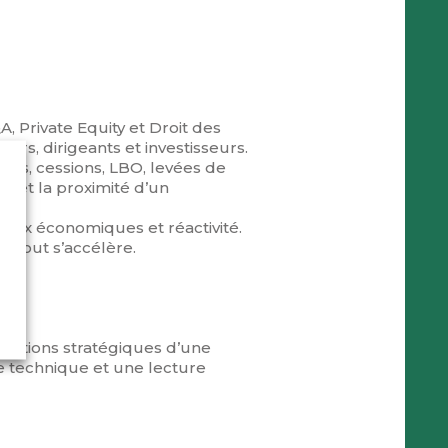
, Private Equity et Droit des
urs, dirigeants et investisseurs.
ons, cessions, LBO, levées de
e et la proximité d’un
njeux économiques et réactivité.
e tout s’accélère.
érations stratégiques d’une
se technique et une lecture