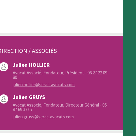
DIRECTION / ASSOCIÉS
Julien HOLLIER
Avocat Associé, Fondateur, Président - 06 27 22 09
80
julien.hollier@serac-avocats.com
Julien GRUYS
Avocat Associé, Fondateur, Directeur Général - 06
87 69 37 07
julien.gruys@serac-avocats.com