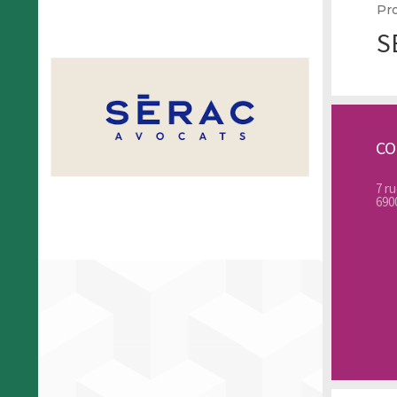
Pro
S
C
7 r
690