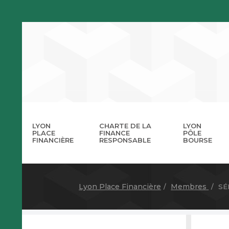
LYON
CHARTE DE LA
LYON
PLACE
FINANCE
PÔLE
FINANCIÈRE
RESPONSABLE
BOURSE
La 
A
Lyon Place Financière
Membres
SÉ