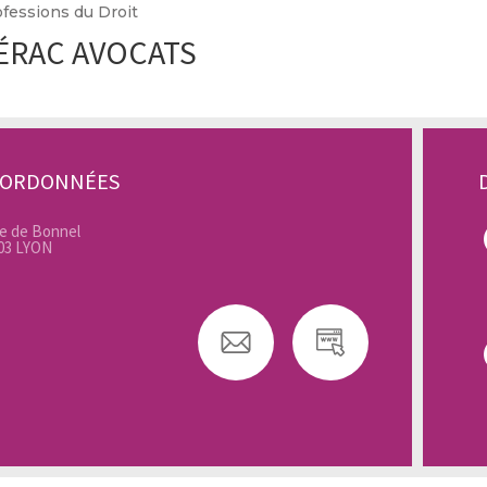
fessions du Droit
ÉRAC AVOCATS
OORDONNÉES
ue de Bonnel
03 LYON