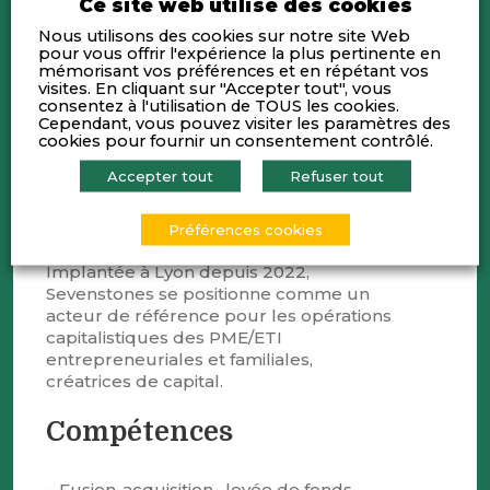
Ce site web utilise des cookies
Sevenstones, conseil M&A, accompagne
Nous utilisons des cookies sur notre site Web
depuis 2009 les entrepreneurs,
pour vous offrir l'expérience la plus pertinente en
mémorisant vos préférences et en répétant vos
dirigeants et actionnaires dans leurs
visites. En cliquant sur "Accepter tout", vous
projets de croissance ou de transmission
consentez à l'utilisation de TOUS les cookies.
via trois métiers complémentaires :
Cependant, vous pouvez visiter les paramètres des
– Fusion-acquisition (cession, acquisition,
cookies pour fournir un consentement contrôlé.
levée de fonds, réorganisation
Accepter tout
Refuser tout
capitalistique, …)
– Conseil opérationnel de dirigeant
– Médiation actionnariale
Préférences cookies
Implantée à Lyon depuis 2022,
Sevenstones se positionne comme un
acteur de référence pour les opérations
capitalistiques des PME/ETI
entrepreneuriales et familiales,
créatrices de capital.
Compétences
– Fusion-acquisition , levée de fonds,