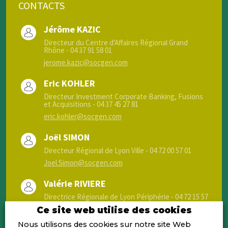
CONTACTS
Jérôme KAZIC
Directeur du Centre d'Affaires Régional Grand
Rhône - 04 37 91 58 01
jerome.kazic@socgen.com
Eric KOHLER
Directeur Investment Corporate Banking, Fusions
et Acquisitions - 04 37 45 27 81
eric.kohler@socgen.com
Joël SIMON
Directeur Régional de Lyon Ville - 04 72 00 57 01
Joel.Simon@socgen.com
Valérie RIVIERE
Directrice Régionale de Lyon Périphérie - 04 72 15 57
04
Ce site web utilise des cookies
valerie.riviere@socgen.com
Nous utilisons des cookies sur notre site Web