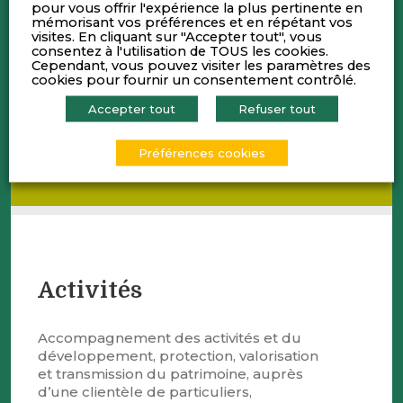
pour vous offrir l'expérience la plus pertinente en
Cédric CAMY-DEBAT
mémorisant vos préférences et en répétant vos
visites. En cliquant sur "Accepter tout", vous
Directeur Investment Corporate Banking, Prises de
consentez à l'utilisation de TOUS les cookies.
participations - 04 37 45 27 85
Cependant, vous pouvez visiter les paramètres des
cedric.camy-debat@sgcib.com
cookies pour fournir un consentement contrôlé.
Accepter tout
Refuser tout
Ludovic DALSTEIN
Directeur Centre Régional Lyon SG Private Banking
- 04 37 45 35 47
Préférences cookies
ludovic.dalstein@socgen.com
Activités
Accompagnement des activités et du
développement, protection, valorisation
et transmission du patrimoine, auprès
d’une clientèle de particuliers,