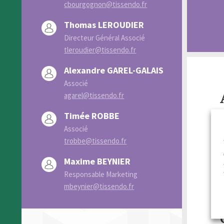
cbourgognon@tissendo.fr
Thomas LEROUDIER
Directeur Général Associé
tleroudier@tissendo.fr
Alexandre GAREL-GALAIS
Associé
agarel@tissendo.fr
Timée ROBBE
T
Associé
trobbe@tissendo.fr
p
Maxime BEYNIER
c
Responsable Marketing
c
mbeynier@tissendo.fr
e