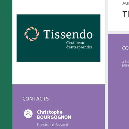
Au
T
C
2 ru
690
CONTACTS
Christophe
BOURGOGNON
Président Associé