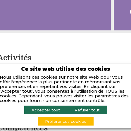
Activités
Ce site web utilise des cookies
issendo est un cabinet d’expertise comptable, d’audit et 
Nous utilisons des cookies sur notre site Web pour vous
dirigeants, entrepreneurs et décideurs partout en Franc
offrir l'expérience la plus pertinente en mémorisant vos
rofessionnel ne vaut pas sans épanouissement personnel : 
préférences et en répétant vos visites. En cliquant sur
Nous accompagnons les décideurs dans tous leurs besoins
"Accepter tout", vous consentez à l'utilisation de TOUS les
cookies. Cependant, vous pouvez visiter les paramètres des
onseil, juridique, gestion de patrimoine, social-RH, évaluat
cookies pour fournir un consentement contrôlé.
ourtage assurance, consolidation, expert judiciaire, report
administrative… avec une offre 360° et un seul point d’en
Accepter tout
Refuser tout
xpertises.
Préférences cookies
Compétences