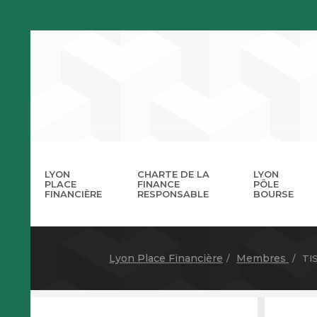
LYON
CHARTE DE LA
LYON
PLACE
FINANCE
PÔLE
FINANCIÈRE
RESPONSABLE
BOURSE
La 
A
Lyon Place Financière
Membres
TI