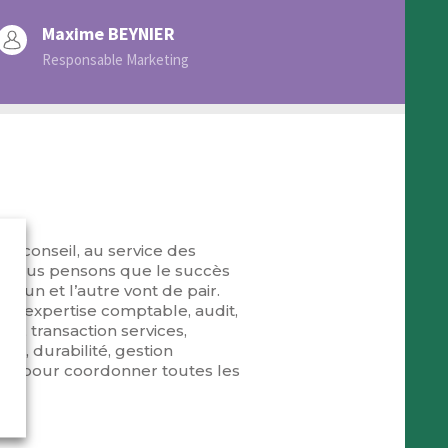
Maxime BEYNIER
Responsable Marketing
de conseil, au service des
e. Nous pensons que le succès
l’un et l’autre vont de pair.
 : expertise comptable, audit,
ion, transaction services,
ing, durabilité, gestion
trée pour coordonner toutes les