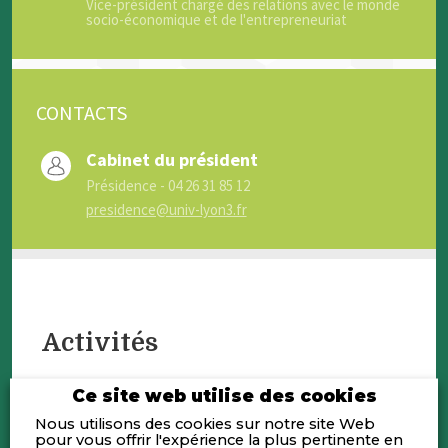
Vice-président chargé des relations avec le monde
socio-économique et de l'entrepreneuriat
CONTACTS
Cabinet du président
Présidence - 04 26 31 85 12
presidence@univ-lyon3.fr
Activités
Ce site web utilise des cookies
L’université Jean Moulin offre un espace
d’apprentissage et de recherche centré
Nous utilisons des cookies sur notre site Web
sur les sciences humaines et sociales
pour vous offrir l'expérience la plus pertinente en