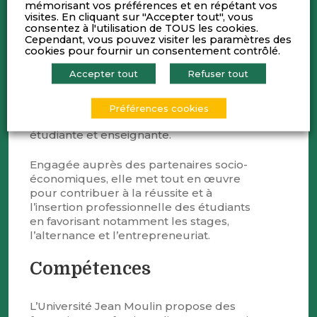
avec des formations de niveau Bac+2 à
mémorisant vos préférences et en répétant vos
visites. En cliquant sur "Accepter tout", vous
Bac+8. Elle accueille 27.835 étudiants, 6
consentez à l'utilisation de TOUS les cookies.
écoles doctorales et 16 unités de
Cependant, vous pouvez visiter les paramètres des
recherche.
cookies pour fournir un consentement contrôlé.
Accepter tout
Refuser tout
Avec 4.487 étudiants internationaux, de
nombreux partenariats et des projets de
coopération avec des universités
Préférences cookies
étrangères, elle favorise la mobilité
étudiante et enseignante.
Engagée auprès des partenaires socio-
économiques, elle met tout en œuvre
pour contribuer à la réussite et à
l’insertion professionnelle des étudiants
en favorisant notamment les stages,
l’alternance et l’entrepreneuriat.
Compétences
L’Université Jean Moulin propose des