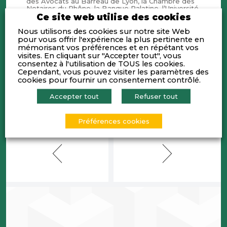
des Avocats au Barreau de Lyon, la Chambre des
Notaires du Rhône, la Banque Palatine, l’Université
Jean Moulin 3 et en partenariat avec Le Tout Lyon,
Ce site web utilise des cookies
la Biennale abordait le sujet des
enjeux et défis
de l’entreprise de demain
.
Nous utilisons des cookies sur notre site Web
->
Découvrez les photos ici
pour vous offrir l'expérience la plus pertinente en
-> La présentation « Changement climatique : Un
mémorisant vos préférences et en répétant vos
voyage sans retour en territoire inconnu » (GIEC)
visites. En cliquant sur "Accepter tout", vous
:
Cliquez ici
consentez à l'utilisation de TOUS les cookies.
-> La présentation « Permettre aux polices du
Cependant, vous pouvez visiter les paramètres des
monde entier de relever les défis de la lutte
contre la criminalité internationale »
cookies pour fournir un consentement contrôlé.
(INTERPOL):
Cliquez ici
Accepter tout
Refuser tout
Préférences cookies