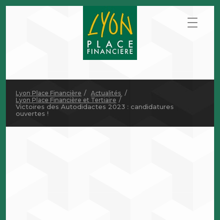
Lyon Place Financière
Actualités
Lyon Place Financière et Tertiaire
Victoires des Autodidactes 2023 : candidatures
ouvertes !