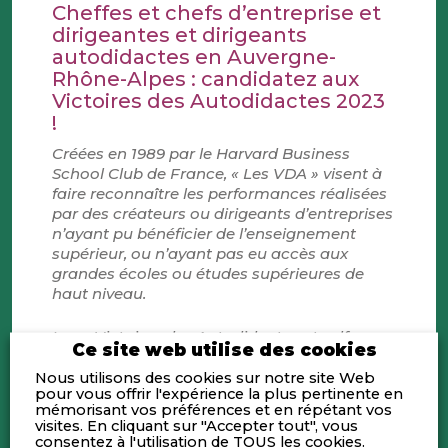
Cheffes et chefs d’entreprise et
dirigeantes et dirigeants
autodidactes en Auvergne-
Rhône-Alpes : candidatez aux
Victoires des Autodidactes 2023
!
Créées en 1989 par le Harvard Business
School Club de France, « Les VDA » visent à
faire reconnaître les performances réalisées
par des créateurs ou dirigeants d’entreprises
n’ayant pu bénéficier de l’enseignement
supérieur, ou n’ayant pas eu accès aux
grandes écoles ou études supérieures de
haut niveau.
Les « Victoires des Autodidactes et self-
Ce site web utilise des cookies
made Entrepreneurs » ont pour but de créer
un pont avec cette communauté d’hommes
Nous utilisons des cookies sur notre site Web
pour vous offrir l'expérience la plus pertinente en
et de femmes qui ont accompli des parcours
mémorisant vos préférences et en répétant vos
entrepreneuriaux exceptionnels.
visites. En cliquant sur "Accepter tout", vous
consentez à l'utilisation de TOUS les cookies.