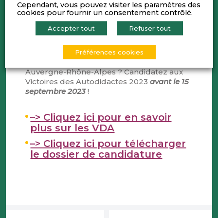
Cependant, vous pouvez visiter les paramètres des
Plus de 100 lauréats ont été primés depuis
cookies pour fournir un consentement contrôlé.
plus 30 ans, contribuant à la renommée de
ce prix.
Accepter tout
Refuser tout
Vous êtes cheffes et chefs d’entreprise et
Préférences cookies
dirigeantes et dirigeants autodidactes en
Auvergne-Rhône-Alpes ? Candidatez aux
Victoires des Autodidactes 2023
avant le 15
septembre 2023
!
–> Cliquez ici pour en savoir
plus sur les VDA
–> Cliquez ici pour télécharger
le dossier de candidature