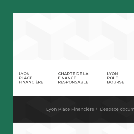
LYON
CHARTE DE LA
LYON
PLACE
FINANCE
PÔLE
FINANCIÈRE
RESPONSABLE
BOURSE
La 
A
Lyon Place Financière
L’espace docum