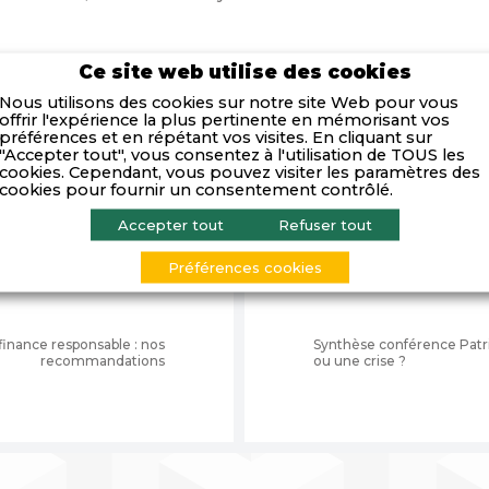
Ce site web utilise des cookies
Nous utilisons des cookies sur notre site Web pour vous
offrir l'expérience la plus pertinente en mémorisant vos
préférences et en répétant vos visites. En cliquant sur
"Accepter tout", vous consentez à l'utilisation de TOUS les
ticle Tout Lyon Affiches oct 2019 - Frédéric Maurel, grand tém
cookies. Cependant, vous pouvez visiter les paramètres des
cookies pour fournir un consentement contrôlé.
Accepter tout
Refuser tout
Préférences cookies
 finance responsable : nos
Synthèse conférence Patric
recommandations
ou une crise ?