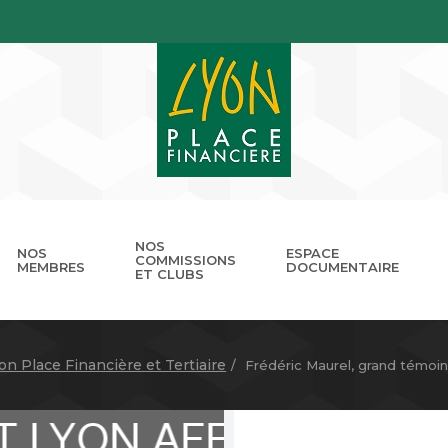
NOS
NOS
ESPACE
COMMISSIONS
MEMBRES
DOCUMENTAIRE
ET CLUBS
gouvernance
nnuaire
Présentation
Devenir membre
Les missions
Les RDV de LPB
Club Cordélia
Le réseau des Places Financ
Le Forum LPB
Photothèq
on Place Financière et Tertiaire
Frédéric Maurel, grand témoin