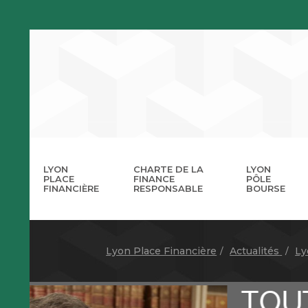
LYON
CHARTE DE LA
LYON
PLACE
FINANCE
PÔLE
FINANCIÈRE
RESPONSABLE
BOURSE
La 
A
Lyon Place Financière
Actualités
Ly